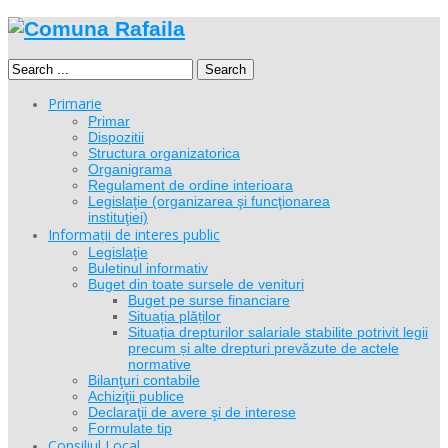
Search
Primarie
Primar
Dispozitii
Structura organizatorica
Organigrama
Regulament de ordine interioara
Legislaţie (organizarea şi funcţionarea
instituţiei)
Informații de interes public
Legislaţie
Buletinul informativ
Buget din toate sursele de venituri
Buget pe surse financiare
Situația plăților
Situația drepturilor salariale stabilite potrivit legii
precum și alte drepturi prevăzute de actele
normative
Bilanţuri contabile
Achiziţii publice
Declaraţii de avere şi de interese
Formulate tip
Consiliul Local