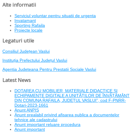
Alte informatii
Serviciul voluntar pentru situatii de urgenta
Invatamant
Sporting Rafaila
Proiecte locale
Legaturi utile
Consiliul Județean Vaslui
Instituția Prefectului Județul Vaslui
Agentia Judeteana Pentru Prestatii Sociale Vaslui
Latest News
DOTAREA CU MOBILIER, MATERIALE DIDACTICE ȘI
ECHIPAMENTE DIGITALE A UNITĂȚILOR DE ÎNVĂȚĂMÂNT
DIN COMUNA RAFAILA, JUDEȚUL VASLUI”, cod F-PNRR-
Dotari-2023-1661
Anunt ANPIS
Anunt prealabil privind afisarea publica a documentelor
tehnice ale cadastrului
Anunt important reluare procedura
Anunt important