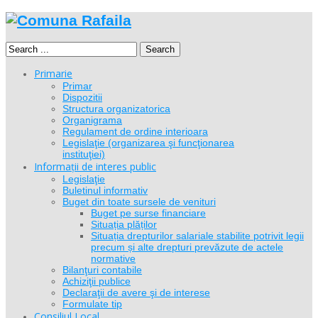
Search
Primarie
Primar
Dispozitii
Structura organizatorica
Organigrama
Regulament de ordine interioara
Legislaţie (organizarea şi funcţionarea
instituţiei)
Informații de interes public
Legislaţie
Buletinul informativ
Buget din toate sursele de venituri
Buget pe surse financiare
Situația plăților
Situația drepturilor salariale stabilite potrivit legii
precum și alte drepturi prevăzute de actele
normative
Bilanţuri contabile
Achiziţii publice
Declaraţii de avere şi de interese
Formulate tip
Consiliul Local