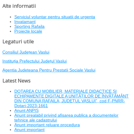
Alte informatii
Serviciul voluntar pentru situatii de urgenta
Invatamant
Sporting Rafaila
Proiecte locale
Legaturi utile
Consiliul Județean Vaslui
Instituția Prefectului Județul Vaslui
Agentia Judeteana Pentru Prestatii Sociale Vaslui
Latest News
DOTAREA CU MOBILIER, MATERIALE DIDACTICE ȘI
ECHIPAMENTE DIGITALE A UNITĂȚILOR DE ÎNVĂȚĂMÂNT
DIN COMUNA RAFAILA, JUDEȚUL VASLUI”, cod F-PNRR-
Dotari-2023-1661
Anunt ANPIS
Anunt prealabil privind afisarea publica a documentelor
tehnice ale cadastrului
Anunt important reluare procedura
Anunt important