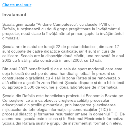
Citeste mai mult
Invatamant
Școala gimnaziala "Andone Cumpatescu", cu clasele I-VIII din
Rafaila, funcționează cu două grupe pregătitoare la învățământul
preșcolar, nouă clase la învățământul primar, șapte la învățământul
gimnazial.
Școala are în statul de funcții 22 de posturi didactice, din care 17
sunt ocupate de cadre didactice calificate, iar 4 sunt în curs de
calificare. Școala are la dispoziție două clădiri, una renovată în anul
2002 cu 5 săli și alta construită în anul 2008, cu 10 săli.
Din anul 2007 beneficiază și de o sala de sport modernă care este
deja folosită de echipe de oina, handbal și fotbal. În prezent se
construiește o grădiniță cu 4 săli în zona Rateș și se renovează o
altă clădire a școlii în zona Roteni. Școala dispune și de o bibliotecă
cu aproape 3.500 de volume și două laboratoare de informatică.
Școala din Rafaila este beneficiara proiectului Economia Bazata pe
Cunoaștere, ce are ca obiectiv creşterea calităţii procesului
educaţional din şcolile gimnaziale, prin integrarea şi extinderea
mijloacelor de tehnologia informaţiei şi comunicaţiilor (TIC) în
procesul didactic şi formarea resurselor umane în domeniul TIC. De
asemenea, școala este inclusa și în Sistemul Electronic Informatizat.
Școala din Rafaila susține grupul de instrumentiști format din elevi.