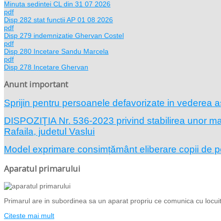
Minuta sedintei CL din 31 07 2026
pdf
Disp 282 stat functii AP 01 08 2026
pdf
Disp 279 indemnizatie Ghervan Costel
pdf
Disp 280 Incetare Sandu Marcela
pdf
Disp 278 Incetare Ghervan
Anunt important
Sprijin pentru persoanele defavorizate in vederea a
DISPOZIŢIA Nr. 536-2023 privind stabilirea unor masu
Rafaila, judetul Vaslui
Model exprimare consimțământ eliberare copii de 
Aparatul primarului
Primarul are in subordinea sa un aparat propriu ce comunica cu locuito
Citeste mai mult