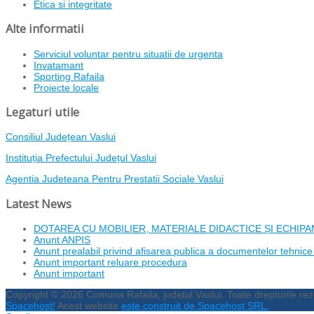
Etica si integritate
Alte informatii
Serviciul voluntar pentru situatii de urgenta
Invatamant
Sporting Rafaila
Proiecte locale
Legaturi utile
Consiliul Județean Vaslui
Instituția Prefectului Județul Vaslui
Agentia Judeteana Pentru Prestatii Sociale Vaslui
Latest News
DOTAREA CU MOBILIER, MATERIALE DIDACTICE ȘI ECHIPAM
Anunt ANPIS
Anunt prealabil privind afisarea publica a documentelor tehnice
Anunt important reluare procedura
Anunt important
Copyright © 2026 Comuna Rafaila, judetul Vaslui. Toate drepturile r
Spacehost!
Acest website
este construit de Spacehost SRL.