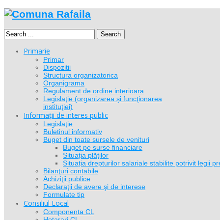
Search
Primarie
Primar
Dispozitii
Structura organizatorica
Organigrama
Regulament de ordine interioara
Legislaţie (organizarea şi funcţionarea
instituţiei)
Informații de interes public
Legislaţie
Buletinul informativ
Buget din toate sursele de venituri
Buget pe surse financiare
Situația plăților
Situația drepturilor salariale stabilite potrivit legi
Bilanţuri contabile
Achiziţii publice
Declaraţii de avere şi de interese
Formulate tip
Consiliul Local
Componenta CL
Hotarari CL