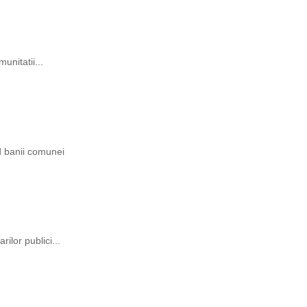
unitatii...
ind banii comunei
rilor publici...