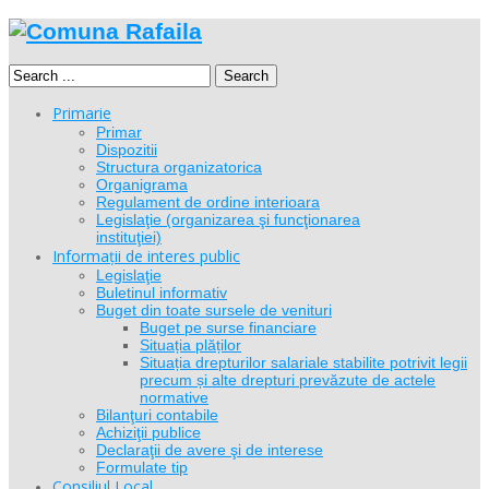
Search
Primarie
Primar
Dispozitii
Structura organizatorica
Organigrama
Regulament de ordine interioara
Legislaţie (organizarea şi funcţionarea
instituţiei)
Informații de interes public
Legislaţie
Buletinul informativ
Buget din toate sursele de venituri
Buget pe surse financiare
Situația plăților
Situația drepturilor salariale stabilite potrivit legii
precum și alte drepturi prevăzute de actele
normative
Bilanţuri contabile
Achiziţii publice
Declaraţii de avere şi de interese
Formulate tip
Consiliul Local