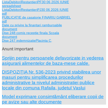
ListaDebitoriRestantieriPF30 06 2026 IUNIE
spreadsheet
ListaDebitoriRestantieriPJ30 06 2026 IUNIE
pdf
PUBLICATIE de casatorie FINARIU GABRIEL
pdf
Date cu privire la finantari rambursabile
document
Disp 248 comis receptie finala Scoala
document
Disp 247 indemnizatiePlacinta C,
Anunt important
Sprijin pentru persoanele defavorizate in vederea
asigurarii alimentelor de baza-mese calde.
DISPOZIŢIA Nr. 536-2023 privind stabilirea unor
masuri pentru simplificarea procedurilor
administrative la nivelul administratiei publice
locale din comuna Rafaila, judetul Vaslui
Model exprimare consimțământ eliberare copii de
pe avize sau alte documente