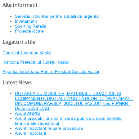
Alte informatii
Serviciul voluntar pentru situatii de urgenta
Invatamant
Sporting Rafaila
Proiecte locale
Legaturi utile
Consiliul Județean Vaslui
Instituția Prefectului Județul Vaslui
Agentia Judeteana Pentru Prestatii Sociale Vaslui
Latest News
DOTAREA CU MOBILIER, MATERIALE DIDACTICE ȘI
ECHIPAMENTE DIGITALE A UNITĂȚILOR DE ÎNVĂȚĂMÂNT
DIN COMUNA RAFAILA, JUDEȚUL VASLUI”, cod F-PNRR-
Dotari-2023-1661
Anunt ANPIS
Anunt prealabil privind afisarea publica a documentelor
tehnice ale cadastrului
Anunt important reluare procedura
Anunt important