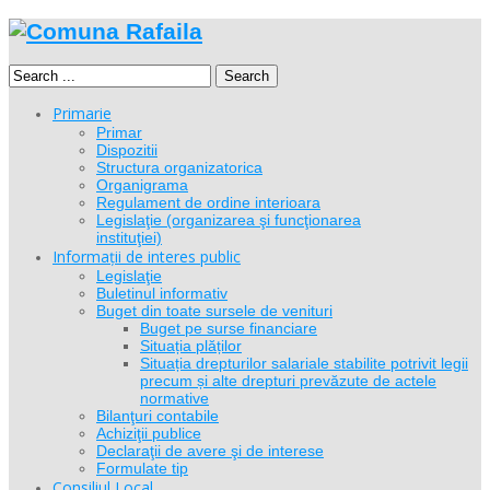
Search
Primarie
Primar
Dispozitii
Structura organizatorica
Organigrama
Regulament de ordine interioara
Legislaţie (organizarea şi funcţionarea
instituţiei)
Informații de interes public
Legislaţie
Buletinul informativ
Buget din toate sursele de venituri
Buget pe surse financiare
Situația plăților
Situația drepturilor salariale stabilite potrivit legii
precum și alte drepturi prevăzute de actele
normative
Bilanţuri contabile
Achiziţii publice
Declaraţii de avere şi de interese
Formulate tip
Consiliul Local