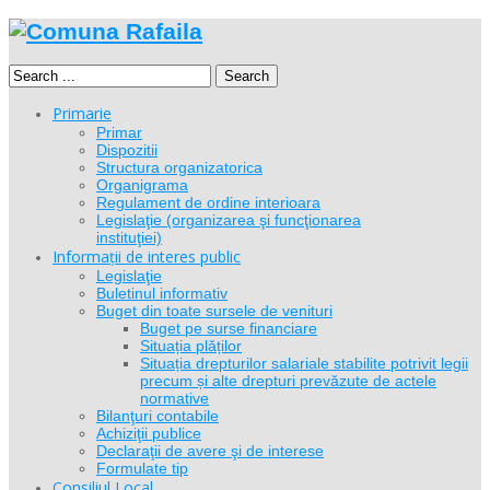
Search
Primarie
Primar
Dispozitii
Structura organizatorica
Organigrama
Regulament de ordine interioara
Legislaţie (organizarea şi funcţionarea
instituţiei)
Informații de interes public
Legislaţie
Buletinul informativ
Buget din toate sursele de venituri
Buget pe surse financiare
Situația plăților
Situația drepturilor salariale stabilite potrivit legii
precum și alte drepturi prevăzute de actele
normative
Bilanţuri contabile
Achiziţii publice
Declaraţii de avere şi de interese
Formulate tip
Consiliul Local