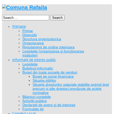
Search
Primarie
Primar
Dispozitii
Structura organizatorica
Organigrama
Regulament de ordine interioara
Legislaţie (organizarea şi funcţionarea
instituţiei)
Informații de interes public
Legislaţie
Buletinul informativ
Buget din toate sursele de venituri
Buget pe surse financiare
Situația plăților
Situația drepturilor salariale stabilite potrivit legii
precum și alte drepturi prevăzute de actele
normative
Bilanţuri contabile
Achiziţii publice
Declaraţii de avere şi de interese
Formulate tip
Consiliul Local